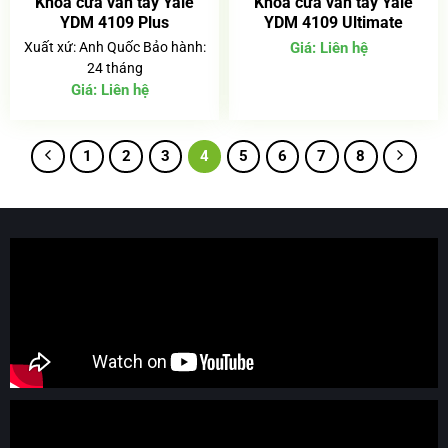
Khóa cửa vân tay Yale
Khóa cửa vân tay Yale
YDM 4109 Plus
YDM 4109 Ultimate
Xuất xứ: Anh Quốc Bảo hành:
Giá:
Liên hệ
24 tháng
Giá:
Liên hệ
1
2
3
4
5
6
7
8