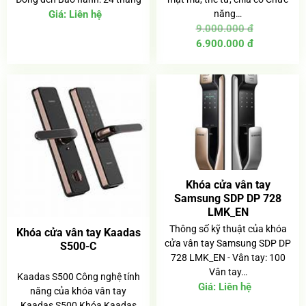
Giá:
Liên hệ
năng…
9.000.000
đ
Giá
Giá
6.900.000
đ
gốc
hiện
là:
tại
9.000.000 đ.
là:
6.900.000 
Khóa cửa vân tay
Samsung SDP DP 728
LMK_EN
Thông số kỹ thuật của khóa
Khóa cửa vân tay Kaadas
cửa vân tay Samsung SDP DP
S500-C
728 LMK_EN - Vân tay: 100
Vân tay…
Kaadas S500 Công nghệ tính
Giá:
Liên hệ
năng của khóa vân tay
Kaadas S500 Khóa Kaadas