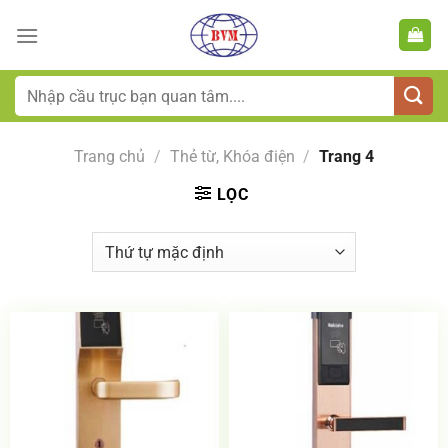
Bỏ
qua
nội
dung
Tìm
kiếm:
Trang chủ
/
Thẻ từ, Khóa điện
/
Trang 4
LỌC