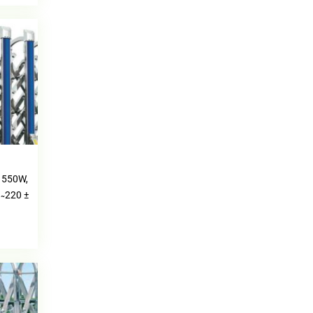
 550W,
̴ 220 ±