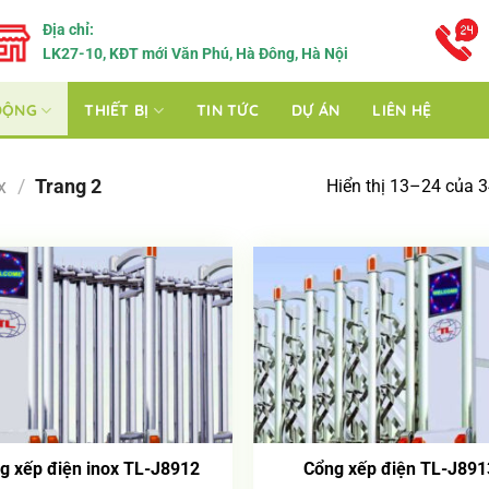
Địa chỉ:
LK27-10, KĐT mới Văn Phú, Hà Đông, Hà Nội
ĐỘNG
THIẾT BỊ
TIN TỨC
DỰ ÁN
LIÊN HỆ
x
/
Trang 2
Hiển thị 13–24 của 3
g xếp điện inox TL-J8912
Cổng xếp điện TL-J891