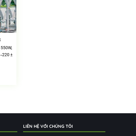
3
 550W,
̴ 220 ±
LIÊN HỆ VỚI CHÚNG TÔI