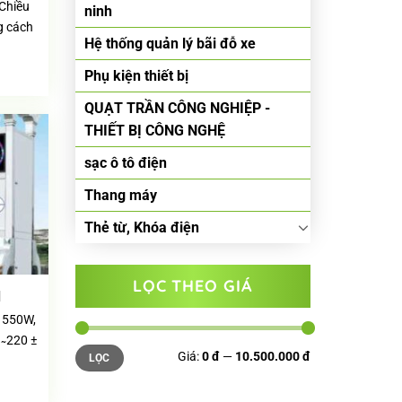
Chiều
ninh
g cách
Hệ thống quản lý bãi đỗ xe
Phụ kiện thiết bị
QUẠT TRẦN CÔNG NGHIỆP -
THIẾT BỊ CÔNG NGHỆ
sạc ô tô điện
Thang máy
Thẻ từ, Khóa điện
LỌC THEO GIÁ
d
 550W,
̴ 220 ±
Giá
Giá
Giá:
0 đ
—
10.500.000 đ
LỌC
thấp
cao
nhất
nhất