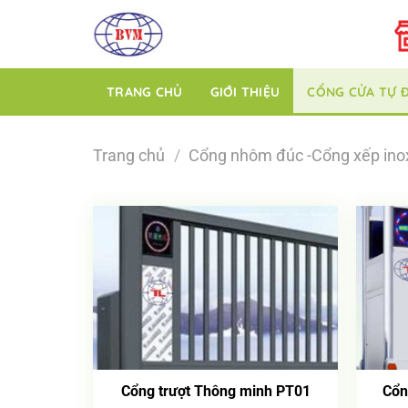
Bỏ
qua
nội
dung
TRANG CHỦ
GIỚI THIỆU
CỔNG CỬA TỰ 
Trang chủ
/
Cổng nhôm đúc -Cổng xếp ino
Cổng trượt Thông minh PT01
Cổn