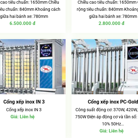
 cao tiêu chuẩn: 1650mm Chiều
Chiều cao tiêu chuẩn: 1650mm 
tiêu chuẩn: 840mm Khoảng cách
rộng tiêu chuẩn: 840mm Khoản
giữa hai bánh xe: 780mm
giữa hai bánh xe: 780mm
6.500.000
đ
2.800.000
đ
Cổng xếp inox IN 3
Cổng xếp inox PC-Gol
Cổng xếp inox IN 3
Công suất động cơ: 370W, 420W,
Giá:
Liên hệ
750W Điện áp động cơ và tần số: 
10% 50Hz…
Giá:
Liên hệ