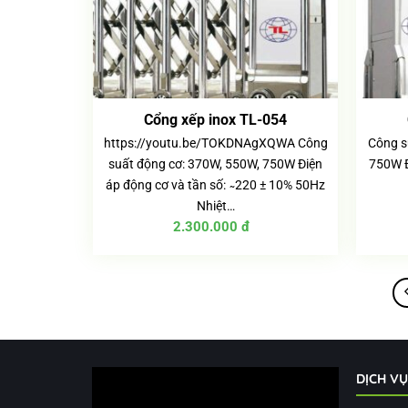
Cổng xếp inox TL-054
https://youtu.be/TOKDNAgXQWA Công
Công s
suất động cơ: 370W, 550W, 750W Điện
750W Đ
áp động cơ và tần số: ̴ 220 ± 10% 50Hz
Nhiệt…
2.300.000
đ
DỊCH V