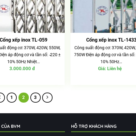
Cổng xếp inox TL-059
Cổng xếp inox TL-143
uất động cơ: 370W, 420W, 550W,
Công suất động cơ: 370W, 420W,
iện áp động cơ và tần số: ̴220 ±
750W Điện áp động cơ và tần số: 
10% 50Hz Nhiệt…
10% 50Hz…
3.000.000
đ
Giá:
Liên hệ
1
2
3
Ụ CỦA BVM
HỖ TRỢ KHÁCH HÀNG