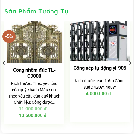
Sản Phẩm Tương Tự
-5%
Cổng xếp tự động yl-905
Cổng nhôm đúc TL-
CD008
Kích thước: cao 1.6m Công
Kích thước: Theo yêu cầu
suất: 420w, 480w
của quý khách Màu sơn:
4.000.000
đ
Theo yêu cầu của quý khách
Chất liệu: Công được…
11.000.000
đ
Giá
Giá
10.500.000
đ
gốc
hiện
là:
tại
11.000.000 đ.
là:
10.500.000 đ.