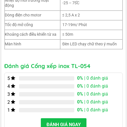
Nhiệt độ môi trường hoạt
-25 – 75̊C
động
Dòng điện cho motor
≤ 2,5 A x 2
Tốc độ mở cổng
17-19m/ Phút
Khoảng cách điều khiển từ xa
≤ 50m
Màn hình
Đèn LED chạy chữ theo ý muốn
Đánh giá Cổng xếp inox TL-054
0%
| 0 đánh giá
5
0%
| 0 đánh giá
4
0%
| 0 đánh giá
3
0%
| 0 đánh giá
2
0%
| 0 đánh giá
1
ĐÁNH GIÁ NGAY