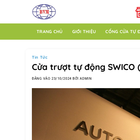
Bỏ
qua
nội
dung
TRANG CHỦ
GIỚI THIỆU
CỔNG CỬA TỰ 
Tin Tức
Cửa trượt tự động SWICO 
ĐĂNG VÀO
23/10/2024
BỞI
ADMIN