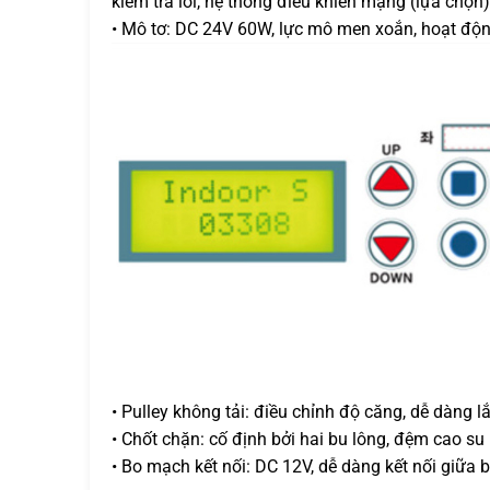
kiểm tra lỗi, hệ thống điều khiển mạng (lựa chọn)
• Mô tơ: DC 24V 60W, lực mô men xoắn, hoạt độn
• Pulley không tải: điều chỉnh độ căng, dễ dàng l
• Chốt chặn: cố định bởi hai bu lông, đệm cao su
• Bo mạch kết nối: DC 12V, dễ dàng kết nối giữa bộ