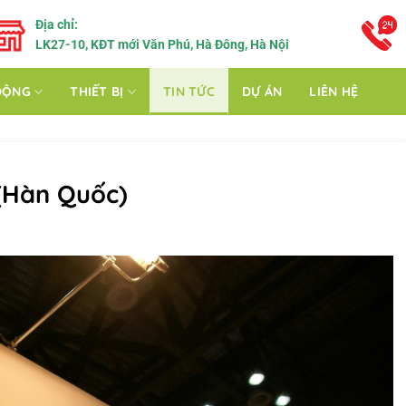
Địa chỉ:
LK27-10, KĐT mới Văn Phú, Hà Đông, Hà Nội
ĐỘNG
THIẾT BỊ
TIN TỨC
DỰ ÁN
LIÊN HỆ
(Hàn Quốc)