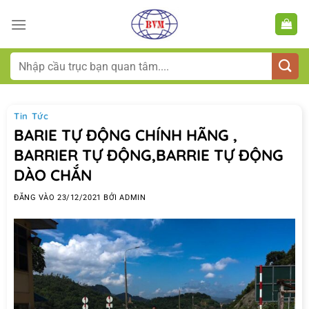
Bỏ
qua
nội
dung
Tìm
kiếm:
Tin Tức
BARIE TỰ ĐỘNG CHÍNH HÃNG ,
BARRIER TỰ ĐỘNG,BARRIE TỰ ĐỘNG
DÀO CHẮN
ĐĂNG VÀO
23/12/2021
BỞI
ADMIN