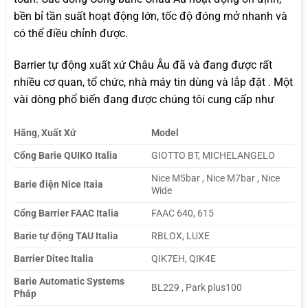
bền bỉ tần suất hoạt động lớn, tốc độ đóng mở nhanh và
có thể điều chỉnh được.
Barrier tự động xuất xứ Châu Âu đã và đang được rất
nhiều cơ quan, tổ chức, nhà máy tin dùng và lắp đặt . Một
vài dòng phổ biến đang được chúng tôi cung cấp như
Hãng, Xuất Xứ
Model
Cổng Barie QUIKO Italia
GIOTTO BT, MICHELANGELO
Nice M5bar , Nice M7bar , Nice
Barie điện Nice Itaia
Wide
Cổng Barrier FAAC Italia
FAAC 640, 615
Barie tự động TAU Italia
RBLOX, LUXE
Barrier Ditec Italia
QIK7EH, QIK4E
Barie Automatic Systems
BL229 , Park plus100
Pháp