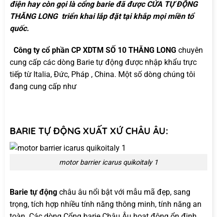
điện hay còn gọi là cổng barie đã được CỬA TỰ ĐỘNG
THĂNG LONG triển khai lắp đặt tại khắp mọi miền tổ
quốc.
Công ty cổ phần CP XDTM SỐ 10 THĂNG LONG
chuyên
cung cấp các dòng Barie tự động được nhập khẩu trực
tiếp từ Italia, Đức, Pháp , China. Một số dòng chúng tôi
đang cung cấp như
BARIE TỰ ĐỘNG XUẤT XỨ CHÂU ÂU:
motor barrier icarus quikoitaly 1
Barie tự động
châu âu nổi bật với mẫu mã đẹp, sang
trọng, tích hợp nhiều tính năng thông minh, tính năng an
toàn. Các dòng Cổng barie Châu Âu hoạt động ổn định,