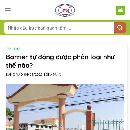
Bỏ
qua
nội
dung
Tìm
kiếm:
Tin Tức
Barrier tự động được phân loại như
thế nào?
ĐĂNG VÀO
04/05/2020
BỞI
ADMIN