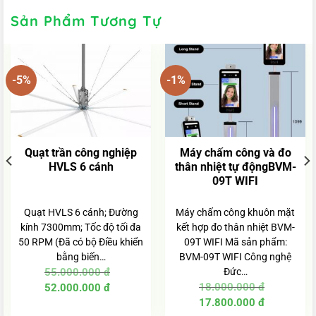
Sản Phẩm Tương Tự
-5%
-1%
Quạt trần công nghiệp
Máy chấm công và đo
HVLS 6 cánh
thân nhiệt tự độngBVM-
09T WIFI
Quạt HVLS 6 cánh; Đường
Máy chấm công khuôn mặt
kính 7300mm; Tốc độ tối đa
kết hợp đo thân nhiệt BVM-
50 RPM (Đã có bộ Điều khiển
09T WIFI Mã sản phẩm:
bằng biến…
BVM-09T WIFI Công nghệ
55.000.000
đ
Đức…
Giá
Giá
18.000.000
đ
52.000.000
đ
gốc
hiện
Giá
Giá
là:
tại
17.800.000
đ
gốc
hiện
55.000.000 đ.
là: