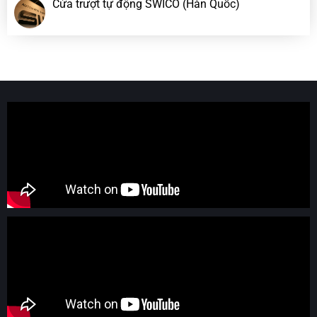
Cửa trượt tự động SWICO (Hàn Quốc)