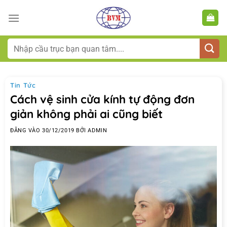
Bỏ
qua
nội
dung
Tìm
kiếm:
Tin Tức
Cách vệ sinh cửa kính tự động đơn
giản không phải ai cũng biết
ĐĂNG VÀO
30/12/2019
BỞI
ADMIN