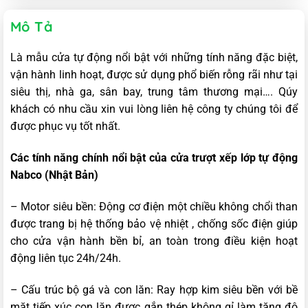
Mô Tả
Là mẫu cửa tự động nổi bật với những tính năng đặc biệt,
vận hành linh hoạt, được sử dụng phổ biến rỗng rãi như tại
siêu thị, nhà ga, sân bay, trung tâm thương mại…. Qúy
khách có nhu cầu xin vui lòng liên hệ công ty chúng tôi để
được phục vụ tốt nhất.
Các tính năng chính nổi bật của cửa trượt xếp lớp tự động
Nabco (Nhật Bản)
– Motor siêu bền: Động cơ điện một chiều không chổi than
được trang bị hệ thống bảo vệ nhiệt , chống sốc điện giúp
cho cửa vận hành bền bỉ, an toàn trong điều kiện hoạt
động liên tục 24h/24h.
– Cấu trúc bộ gá và con lăn: Ray hợp kim siêu bền với bề
mặt tiếp xúc con lăn được gắn thép không gỉ làm tăng độ