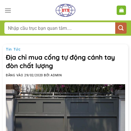
Bỏ
qua
nội
dung
Tìm
kiếm:
Tin Tức
Địa chỉ mua cổng tự động cánh tay
đòn chất lượng
ĐĂNG VÀO
29/02/2020
BỞI
ADMIN