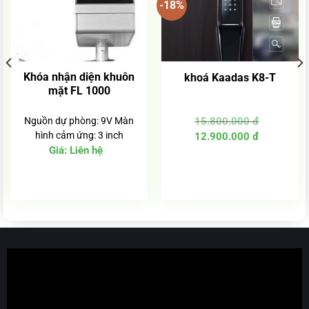
-18%
Khóa nhận diện khuôn
khoá Kaadas K8-T
mặt FL 1000
Nguồn dự phòng: 9V Màn
15.800.000
đ
Giá
Giá
hình cảm ứng: 3 inch
12.900.000
đ
gốc
hiện
Giá:
Liên hệ
là:
tại
15.800.000 đ.
là:
12.900.00