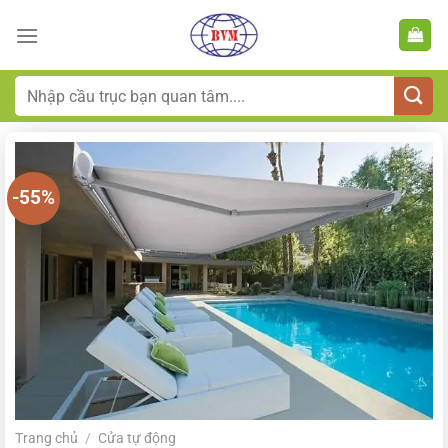
Bỏ
qua
nội
dung
Tìm
kiếm:
-55%
Trang chủ
/
Cửa tự động