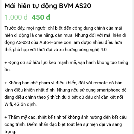
Mái hiên tự động BVM AS20
Giá
Giá
1.000
đ
450
đ
gốc
hiện
Trước đây, mọi người chỉ biết đến công dụng chính của mái
là:
tại
hiên di động là che nắng, cản mưa. Nhưng đối với mái hiên di
1.000 đ.
là:
động AS-020 của Auto-Home còn làm được nhiều điều hơn
450 đ.
thế, phù hợp với thời đại và xu hướng công nghệ 4.0.
+ Động cơ sở hữu lực kéo mạnh mẽ, vận hành không tạo tiếng
ồn.
+ Không hạn chế phạm vi điều khiển, đối với remote có bán
kính điều khiển nhất định. Nhưng nếu sử dụng smartphone dễ
dàng điều chỉnh theo ý thích dù ở bất cứ đâu chỉ cần kết nối
Wifi, 4G ổn định.
+ Thẩm mỹ cao, thiết kế tinh tế không ảnh hưởng đến kết cấu
công trình. Điểm nhấn đặc biệt toát lên sự hiện đại và sang
trọng.