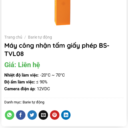
Trang chủ
/
Barie tự động
Máy công nhận tấm giấy phép BS-
TVL08
Giá:
Liên hệ
Nhiệt độ làm việc
: -20°C ~ 70°C
Độ ẩm làm việc:
≤ 90%
Camera điện áp
: 12VDC
Danh mục:
Barie tự động