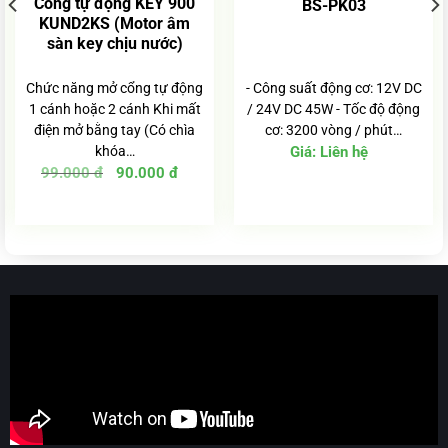
Cổng tự động KEY 900
BS-PK03
KUND2KS (Motor âm
sàn key chịu nước)
Chức năng mở cổng tự động
- Công suất động cơ: 12V DC
1 cánh hoặc 2 cánh Khi mất
/ 24V DC 45W - Tốc độ động
điện mở bằng tay (Có chìa
cơ: 3200 vòng / phút…
khóa…
Giá:
Liên hệ
Giá
Giá
99.000
đ
90.000
đ
gốc
hiện
là:
tại
99.000 đ.
là:
90.000 đ.