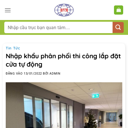
Bỏ
qua
nội
dung
Tìm
kiếm:
Tin Tức
Nhập khẩu phân phối thi công lắp đặt
cửa tự động
ĐĂNG VÀO
13/01/2022
BỞI
ADMIN