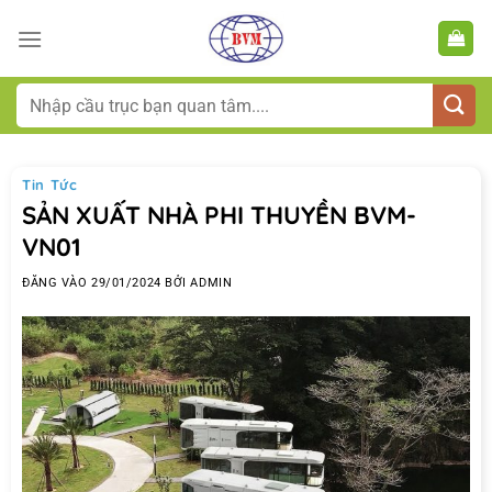
Bỏ
qua
nội
dung
Tìm
kiếm:
Tin Tức
SẢN XUẤT NHÀ PHI THUYỀN BVM-
VN01
ĐĂNG VÀO
29/01/2024
BỞI
ADMIN