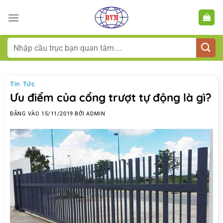
Bỏ
qua
nội
dung
Tìm
kiếm:
Tin Tức
Ưu điểm của cổng trượt tự động là gì?
ĐĂNG VÀO
15/11/2019
BỞI
ADMIN